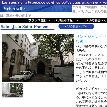
パリ珠玉の美術館、パリ
園、パリのたくさんの教
所、墓地や蚤の市まで
フランス旅行
＞
パリ観光情報
＞
パリの教会トッ
サン・ジャン・サ
ワ教会
パリ３区の中央部分の
る教会。
この教会は中に入るこ
たが、そのファサード
インが特徴的な教会で
外の案内板に寄れば、
トリック教会の建物の
フランス革命後、１８
たらしい。
ピカソ美術館から、ス
へ抜けて行く途中の北
る。中に入れなくとも
この雰囲気の違う教会
眺めつつ３区をぶらぶ