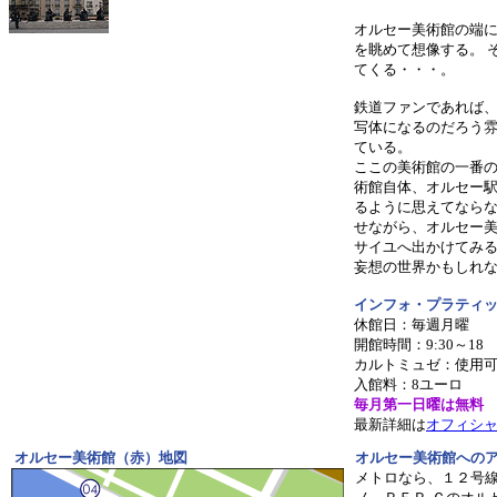
オルセー美術館の端
を眺めて想像する。 
てくる・・・。
鉄道ファンであれば
写体になるのだろう
ている。
ここの美術館の一番
術館自体、オルセー
るように思えてなら
せながら、オルセー
サイユへ出かけてみ
妄想の世界かもしれ
インフォ・プラティ
休館日：毎週月曜
開館時間：9:30～18 
カルトミュゼ：使用
入館料：8ユーロ
毎月第一日曜は無料
最新詳細は
オフィシ
オルセー美術館（赤）地図
オルセー美術館への
メトロなら、１２号