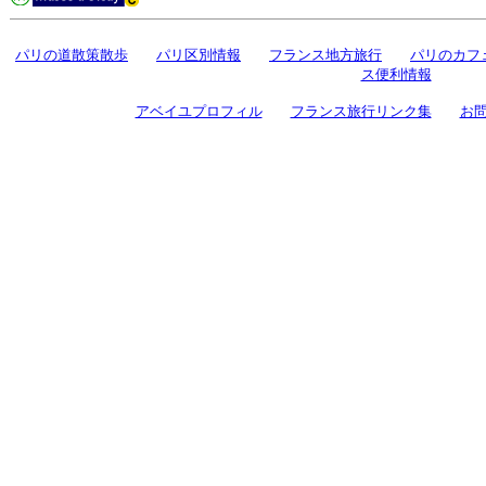
パリの道散策散歩
パリ区別情報
フランス地方旅行
パリのカフ
ス便利情報
アベイユプロフィル
フランス旅行リンク集
お