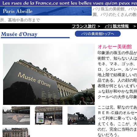
パリ珠玉の美術館、パリ
園、パリのたくさんの教
所、墓地や蚤の市まで
フランス旅行
＞
パリ観光情報
＞
オルセー美術館
印象派の珠玉の作品
術館で、知らない人
モネ、マネ、ゴッホ
ロ、シスレー、ルソ
地上階で結構楽しい
品である。人の顔の
表情が何ともいえず
ュな顔が和やかな気
クールベの大作も印
ここは元、駅なので
ＲＥＲ-Ｃ線のオルセ
って列車に乗ってい
えてくる。ここが、
のだ。
完全に当時の
ないだろう。